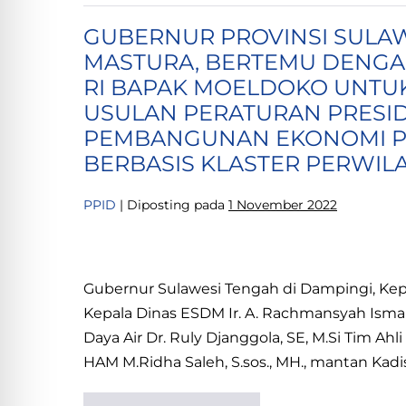
TENGAH
GUBERNUR PROVINSI SULAW
MASTURA, BERTEMU DENGA
RI BAPAK MOELDOKO UNT
USULAN PERATURAN PRESI
PEMBANGUNAN EKONOMI PR
BERBASIS KLASTER PERWIL
PPID
|
Diposting pada
1 November 2022
GUBERNUR
PROVINSI
Gubernur Sulawesi Tengah di Dampingi, Kepa
SULAWESI
Kepala Dinas ESDM Ir. A. Rachmansyah Ismail
TENGAH
Daya Air Dr. Ruly Djanggola, SE, M.Si Tim 
H.
HAM M.Ridha Saleh, S.sos., MH., mantan Kadis
RUSDY
MASTURA,