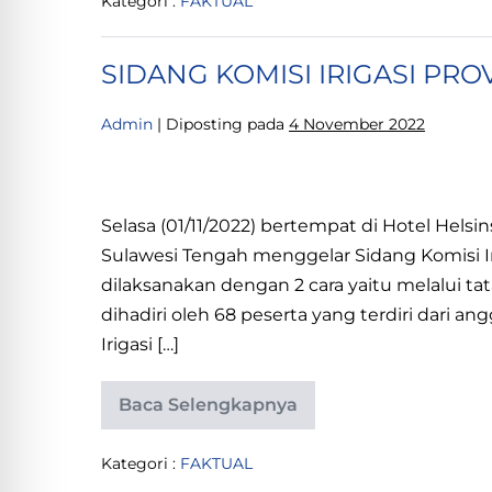
Kategori :
FAKTUAL
BARANG/JASA
SIDANG KOMISI IRIGASI PR
Admin
|
Diposting pada
4 November 2022
SIDANG
KOMISI
Selasa (01/11/2022) bertempat di Hotel Helsins
IRIGASI
Sulawesi Tengah menggelar Sidang Komisi Iri
PROVINSI
dilaksanakan dengan 2 cara yaitu melalui ta
SULAWESI
dihadiri oleh 68 peserta yang terdiri dari an
TENGAH
Irigasi […]
Baca Selengkapnya
SIDANG
KOMISI
IRIGASI
Kategori :
FAKTUAL
PROVINSI
SULAWESI