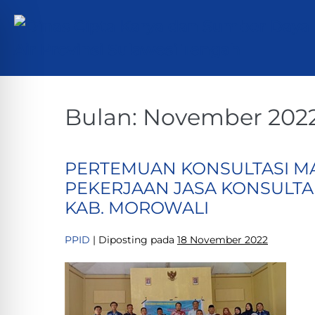
Lompat
ke
konten
Bulan:
November 202
PERTEMUAN KONSULTASI MA
PEKERJAAN JASA KONSULTAN
KAB. MOROWALI
PPID
|
Diposting pada
18 November 2022
PERTEMUAN
KONSULTASI
MASYARAKAT