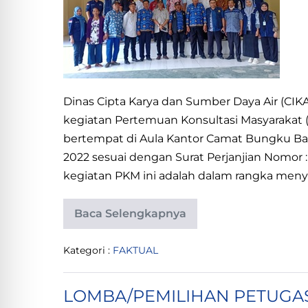
(PKM)
PAKET
PEKERJAAN
JASA
KONSULTANSI
Dinas Cipta Karya dan Sumber Daya Air (C
:
kegiatan Pertemuan Konsultasi Masyarakat 
REVIEW
bertempat di Aula Kantor Camat Bungku Ba
DESAIN
2022 sesuai dengan Surat Perjanjian Nomor
DI.
kegiatan PKM ini adalah dalam rangka menyer
WOSU
KAB.
Baca Selengkapnya
MOROWALI
PERTEMUAN
KONSULTASI
MASYARAKAT
Kategori :
FAKTUAL
(PKM)
PAKET
PEKERJAAN
JASA
LOMBA/PEMILIHAN PETUGA
KONSULTANSI
: