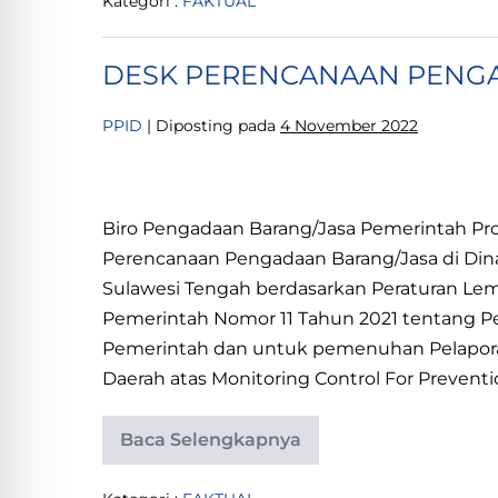
Kategori :
FAKTUAL
KEMISKINAN
PROVINSI
PADA
SULAWESI
UPT
PSDA
TENGAH
DESK PERENCANAAN PENG
WILAYAH
I
DINAS
PPID
|
Diposting pada
4 November 2022
CIKASDA
PROVINSI
SULAWESI
DESK
TENGAH
PERENCANAAN
Biro Pengadaan Barang/Jasa Pemerintah Pr
PENGADAAN
Perencanaan Pengadaan Barang/Jasa di Dina
BARANG/JASA
Sulawesi Tengah berdasarkan Peraturan Le
Pemerintah Nomor 11 Tahun 2021 tentang 
Pemerintah dan untuk pemenuhan Pelapora
Daerah atas Monitoring Control For Preventi
Baca Selengkapnya
DESK
PERENCANAAN
PENGADAAN