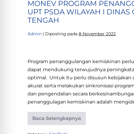
PROV.
MONEV PROGRAM PENANGG
IRIGASI
DAN
SULTENG.
UPT PSDA WILAYAH I DINAS
RAWA
TELADAN
TAHUN
TENGAH
TKT.
2022
PROV.
SULTENG.
Admin
|
Diposting pada
8 November 2022
TAHUN
2022
MONEV
PROGRAM
Program penanggulangan kemiskinan perlu d
PENANGGULANGAN
dapat mendukung terwujudnya peningkatan 
KEMISKINAN
optimal. Untuk itu perlu disusun kebijaka
PADA
akurat serta melakukan sinkronisasi progr
UPT
dan pengendalian secara berkesinambungan
PSDA
penanggulagan kemiskinan adalah mengidenti
WILAYAH
I
Baca Selengkapnya
DINAS
MONEV
PROGRAM
CIKASDA
PENANGGULANGAN