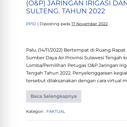
(O&P) JARINGAN IRIGASI DA
REVIEW
DESAIN
SULTENG. TAHUN 2022
DI.
WOSU
KAB.
PPID
|
Diposting pada
17 November 2022
MOROWALI
LOMBA/PEMILIHAN
PETUGAS
Palu, (14/11/2022) Bertempat di Ruang Rapat 
OPERASI
Sumber Daya Air Provinsi Sulawesi Tengah
DAN
Lomba/Pemilihan Petugas O&P Jaringan Iriga
PEMELIHARAAN
Tengah Tahun 2022. Penyelenggaraan kegiat
(O&P)
tersebut dilaksanakan dengan cara virtual m
JARINGAN
IRIGASI
Baca Selengkapnya
DAN
LOMBA/PEMILIHAN
PETUGAS
RAWA
OPERASI
Kategori :
FAKTUAL
DAN
TELADAN
PEMELIHARAAN
TKT.
(O&P)
JARINGAN