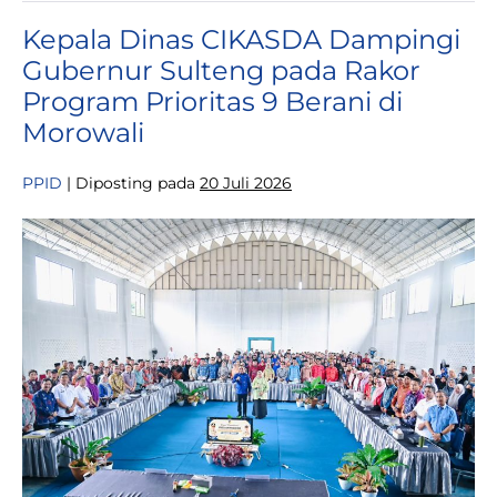
Tengah
Gelar
Kepala Dinas CIKASDA Dampingi
Kick
Off
Gubernur Sulteng pada Rakor
Meeting
Serta
Program Prioritas 9 Berani di
Penandatanganan
Pakta
Morowali
Integritas
Pembangunan
Gedung
PPID
|
Diposting pada
20 Juli 2026
DPRD
Kepala
Dinas
CIKASDA
Dampingi
Gubernur
Sulteng
pada
Rakor
Program