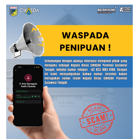
Waspada
Penyalahgunaan
Identitas
Kepala
Dinas,
Masyarakat
Diminta
Tidak
Mudah
Percaya