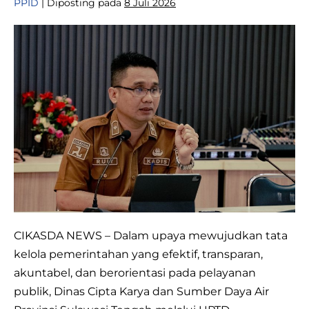
PPID
|
Diposting pada
8 Juli 2026
Dinas
CIKASDA
SULTENG
Perkuat
Transformasi
Digital
Melalui
Berbagai
Inovasi
CIKASDA NEWS – Dalam upaya mewujudkan tata
kelola pemerintahan yang efektif, transparan,
akuntabel, dan berorientasi pada pelayanan
publik, Dinas Cipta Karya dan Sumber Daya Air