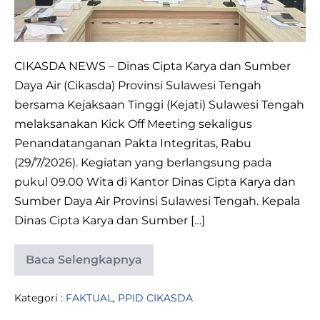
Gelar
Kick
Off
Meeting
CIKASDA NEWS – Dinas Cipta Karya dan Sumber
Serta
Daya Air (Cikasda) Provinsi Sulawesi Tengah
Penandatanganan
bersama Kejaksaan Tinggi (Kejati) Sulawesi Tengah
Pakta
melaksanakan Kick Off Meeting sekaligus
Integritas
Penandatanganan Pakta Integritas, Rabu
Pembangunan
(29/7/2026). Kegiatan yang berlangsung pada
Gedung
pukul 09.00 Wita di Kantor Dinas Cipta Karya dan
DPRD
Sumber Daya Air Provinsi Sulawesi Tengah. Kepala
Dinas Cipta Karya dan Sumber […]
Baca Selengkapnya
Dinas
CIKASDA
dan
Kategori :
FAKTUAL
,
PPID CIKASDA
Kejati
Sulawesi