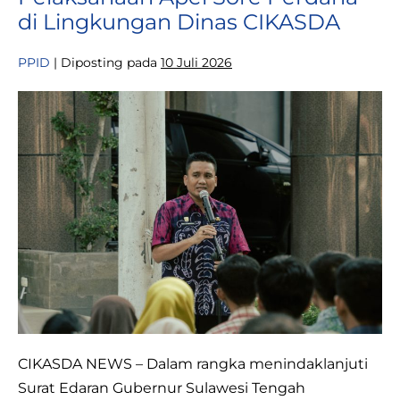
Program
di Lingkungan Dinas CIKASDA
Prioritas
9
Berani
PPID
|
Diposting pada
10 Juli 2026
di
Morowali
Pelaksanaan
Apel
Sore
Perdana
di
Lingkungan
Dinas
CIKASDA
CIKASDA NEWS – Dalam rangka menindaklanjuti
Surat Edaran Gubernur Sulawesi Tengah