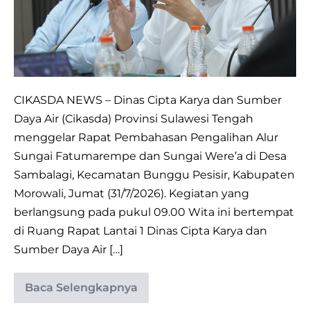
Bahas
Evaluasi
Teknis
Pengalihan
Alur
CIKASDA NEWS – Dinas Cipta Karya dan Sumber
Sungai
Daya Air (Cikasda) Provinsi Sulawesi Tengah
Fatumarempe
menggelar Rapat Pembahasan Pengalihan Alur
&
Sungai Fatumarempe dan Sungai Were’a di Desa
Were’a
Sambalagi, Kecamatan Bunggu Pesisir, Kabupaten
(PT
Morowali, Jumat (31/7/2026). Kegiatan yang
ATI-
berlangsung pada pukul 09.00 Wita ini bertempat
IGIP)
di Ruang Rapat Lantai 1 Dinas Cipta Karya dan
Sumber Daya Air […]
Baca Selengkapnya
Dinas
CIKASDA