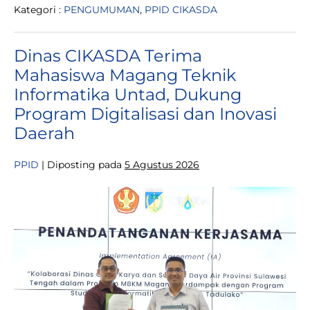
Kategori :
PENGUMUMAN
,
PPID CIKASDA
Kepala
Dinas,
Masyarakat
Diminta
Dinas CIKASDA Terima
Tidak
Mudah
Mahasiswa Magang Teknik
Percaya
Informatika Untad, Dukung
Program Digitalisasi dan Inovasi
Daerah
PPID
|
Diposting pada
5 Agustus 2026
Dinas
CIKASDA
Terima
Mahasiswa
Magang
Teknik
Informatika