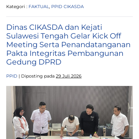
Sulteng
Kategori :
FAKTUAL
,
PPID CIKASDA
Bersama
Pemangku
Kepentingan
Bahas
Dinas CIKASDA dan Kejati
Evaluasi
Teknis
Sulawesi Tengah Gelar Kick Off
Pengalihan
Alur
Meeting Serta Penandatanganan
Sungai
Fatumarempe
Pakta Integritas Pembangunan
&
Gedung DPRD
Were’a
(PT
ATI-
PPID
|
Diposting pada
29 Juli 2026
IGIP)
Dinas
CIKASDA
dan
Kejati
Sulawesi
Tengah