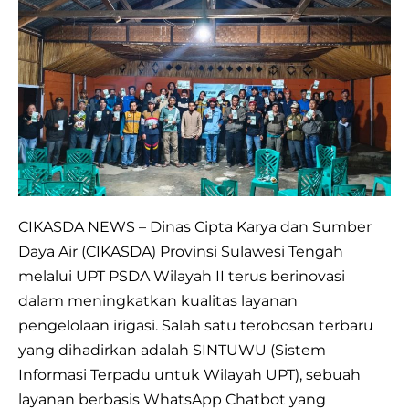
Inovasi
Digital
CIKASDA
Sulteng
untuk
Wujudkan
Layanan
Irigasi
yang
CIKASDA NEWS – Dinas Cipta Karya dan Sumber
Cepat
Daya Air (CIKASDA) Provinsi Sulawesi Tengah
dan
melalui UPT PSDA Wilayah II terus berinovasi
Transparan.
dalam meningkatkan kualitas layanan
pengelolaan irigasi. Salah satu terobosan terbaru
yang dihadirkan adalah SINTUWU (Sistem
Informasi Terpadu untuk Wilayah UPT), sebuah
layanan berbasis WhatsApp Chatbot yang