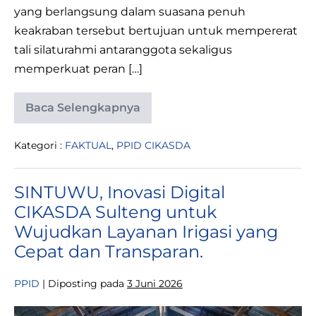
yang berlangsung dalam suasana penuh
keakraban tersebut bertujuan untuk mempererat
tali silaturahmi antaranggota sekaligus
memperkuat peran […]
Baca Selengkapnya
Dharma
Wanita
Persatuan
Kategori :
FAKTUAL
,
PPID CIKASDA
Cikasda
Sulteng
Gelar
Pertemuan
SINTUWU, Inovasi Digital
Rutin
CIKASDA Sulteng untuk
Wujudkan Layanan Irigasi yang
Cepat dan Transparan.
PPID
|
Diposting pada
3 Juni 2026
SINTUWU,