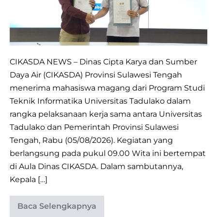
Untad,
Dukung
Program
Digitalisasi
CIKASDA NEWS – Dinas Cipta Karya dan Sumber
dan
Daya Air (CIKASDA) Provinsi Sulawesi Tengah
Inovasi
menerima mahasiswa magang dari Program Studi
Daerah
Teknik Informatika Universitas Tadulako dalam
rangka pelaksanaan kerja sama antara Universitas
Tadulako dan Pemerintah Provinsi Sulawesi
Tengah, Rabu (05/08/2026). Kegiatan yang
berlangsung pada pukul 09.00 Wita ini bertempat
di Aula Dinas CIKASDA. Dalam sambutannya,
Kepala […]
Baca Selengkapnya
Dinas