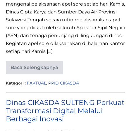
mengenai pelaksanaan apel sore setiap hari Kamis,
Dinas Cipta Karya dan Sumber Daya Air Provinsi
Sulawesi Tengah secara rutin melaksanakan apel
sore yang diikuti oleh seluruh Aparatur Sipil Negara
(ASN) dan tenaga penunjang di lingkungan dinas.
Kegiatan apel sore dilaksanakan di halaman kantor
setiap hari Kamis […]
Baca Selengkapnya
Pelaksanaan
Apel
Sore
Kategori :
FAKTUAL
,
PPID CIKASDA
Perdana
di
Lingkungan
Dinas
Dinas CIKASDA SULTENG Perkuat
CIKASDA
Transformasi Digital Melalui
Berbagai Inovasi