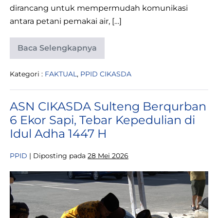
dirancang untuk mempermudah komunikasi
antara petani pemakai air, […]
Baca Selengkapnya
SINTUWU,
Inovasi
Digital
Kategori :
FAKTUAL
,
PPID CIKASDA
CIKASDA
Sulteng
untuk
Wujudkan
ASN CIKASDA Sulteng Berqurban
Layanan
Irigasi
6 Ekor Sapi, Tebar Kepedulian di
yang
Cepat
Idul Adha 1447 H
dan
Transparan.
PPID
|
Diposting pada
28 Mei 2026
ASN
CIKASDA
Sulteng
Berqurban