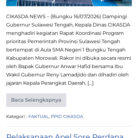
Prioritas
9
CIKASDA NEWS – (Bungku 16/07/2026) Dampingi
Berani
Gubernur Sulawesi Tengah, Kepala Dinas CIKASDA
di
menghadiri kegiatan Rapat Koordinasi Program
Morowali
prioritas Pemerintah Provinsi Sulawesi Tengah
bertempat di Aula SMA Negeri 1 Bungku Tengah
Kabupaten Morowali. Rakor ini dibuka secara resmi
oleh Bapak Gubernur Anwar Hafid bersama Ibu
Wakil Gubernur Reny Lamadjido dan dihadiri oleh
jajaran Kepala Perangkat Daerah, […]
Baca Selengkapnya
Kepala
Dinas
CIKASDA
Kategori :
FAKTUAL
,
PPID CIKASDA
Dampingi
Gubernur
Sulteng
pada
Pelaksanaan Apel Sore Perdana
Rakor