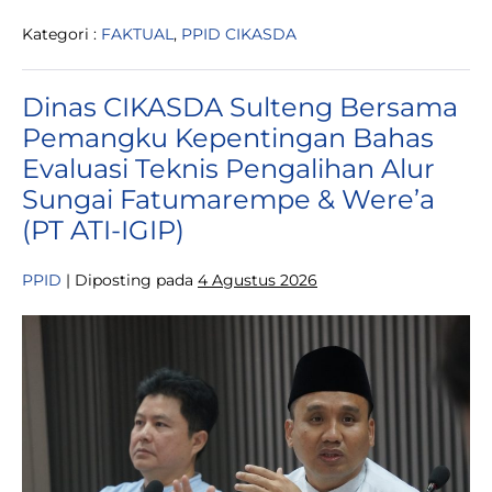
CIKASDA
Terima
Kategori :
FAKTUAL
,
PPID CIKASDA
Mahasiswa
Magang
Teknik
Informatika
Dinas CIKASDA Sulteng Bersama
Untad,
Dukung
Pemangku Kepentingan Bahas
Program
Digitalisasi
Evaluasi Teknis Pengalihan Alur
dan
Inovasi
Sungai Fatumarempe & Were’a
Daerah
(PT ATI-IGIP)
PPID
|
Diposting pada
4 Agustus 2026
Dinas
CIKASDA
Sulteng
Bersama
Pemangku
Kepentingan