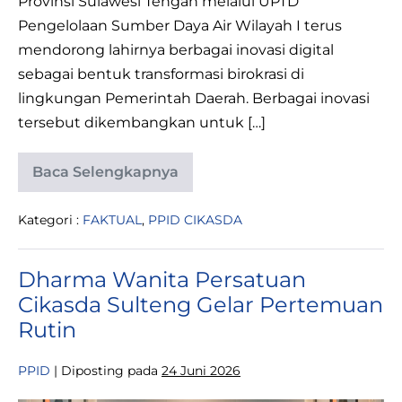
Provinsi Sulawesi Tengah melalui UPTD
Pengelolaan Sumber Daya Air Wilayah I terus
mendorong lahirnya berbagai inovasi digital
sebagai bentuk transformasi birokrasi di
lingkungan Pemerintah Daerah. Berbagai inovasi
tersebut dikembangkan untuk […]
Baca Selengkapnya
Dinas
CIKASDA
SULTENG
Kategori :
FAKTUAL
,
PPID CIKASDA
Perkuat
Transformasi
Digital
Melalui
Dharma Wanita Persatuan
Berbagai
Inovasi
Cikasda Sulteng Gelar Pertemuan
Rutin
PPID
|
Diposting pada
24 Juni 2026