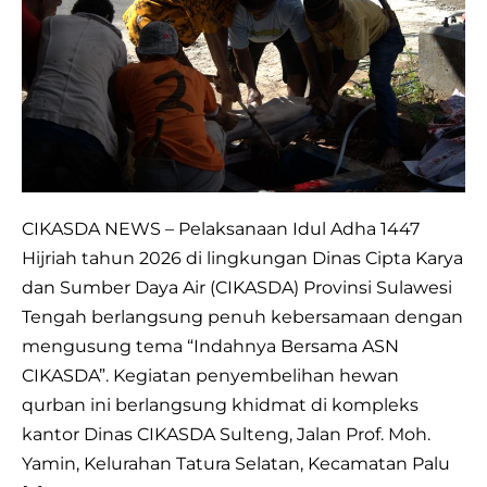
6
Ekor
Sapi,
Tebar
Kepedulian
di
Idul
CIKASDA NEWS – Pelaksanaan Idul Adha 1447
Adha
Hijriah tahun 2026 di lingkungan Dinas Cipta Karya
1447
dan Sumber Daya Air (CIKASDA) Provinsi Sulawesi
H
Tengah berlangsung penuh kebersamaan dengan
mengusung tema “Indahnya Bersama ASN
CIKASDA”. Kegiatan penyembelihan hewan
qurban ini berlangsung khidmat di kompleks
kantor Dinas CIKASDA Sulteng, Jalan Prof. Moh.
Yamin, Kelurahan Tatura Selatan, Kecamatan Palu