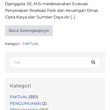
Djanggola, SE, M.Si melaksanakan Evaluasi
Penyerapan Realisasi Fisik dan Keuangan Dinas
Cipta Karya dan Sumber Daya Air […]
Baca Selengkapnya
EVALUASI
PENYERAPAN
REALISASI
Kategori :
FAKTUAL
FISIK
DAN
KEUANGAN
DINAS
Pencarian
CIPTA
KARYA
untuk:
DAN
SUMBER
DAYA
AIR
PROVINSI
Kategori
SULAWESI
TENGAH
FAKTUAL
(350)
PENGUMUMAN
(2)