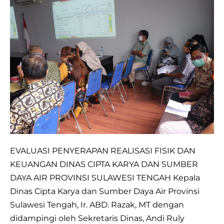
EVALUASI
PENYERAPAN
REALISASI
FISIK
DAN
KEUANGAN
DINAS
CIPTA
KARYA
DAN
SUMBER
EVALUASI PENYERAPAN REALISASI FISIK DAN
DAYA
KEUANGAN DINAS CIPTA KARYA DAN SUMBER
AIR
DAYA AIR PROVINSI SULAWESI TENGAH Kepala
PROVINSI
Dinas Cipta Karya dan Sumber Daya Air Provinsi
SULAWESI
Sulawesi Tengah, Ir. ABD. Razak, MT dengan
TENGAH
didampingi oleh Sekretaris Dinas, Andi Ruly