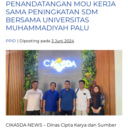
PENANDATANGAN MOU KERJA
MINUM
DI
SAMA PENINGKATAN SDM
PROVINSI
SULAWESI
BERSAMA UNIVERSITAS
TENGAH
MUHAMMADIYAH PALU
PPID
|
Diposting pada
3 Juni 2024
PENANDATANGAN
MOU
KERJA
SAMA
PENINGKATAN
SDM
BERSAMA
UNIVERSITAS
MUHAMMADIYAH
PALU
CIKASDA NEWS – Dinas Cipta Karya dan Sumber