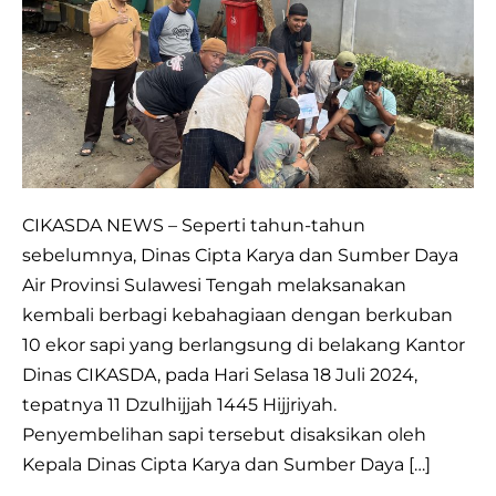
SAAT
IDUL
ADHA:
DINAS
CIKASDA
BERKURBAN
10
EKOR
CIKASDA NEWS – Seperti tahun-tahun
SAPI
sebelumnya, Dinas Cipta Karya dan Sumber Daya
Air Provinsi Sulawesi Tengah melaksanakan
kembali berbagi kebahagiaan dengan berkuban
10 ekor sapi yang berlangsung di belakang Kantor
Dinas CIKASDA, pada Hari Selasa 18 Juli 2024,
tepatnya 11 Dzulhijjah 1445 Hijjriyah.
Penyembelihan sapi tersebut disaksikan oleh
Kepala Dinas Cipta Karya dan Sumber Daya […]