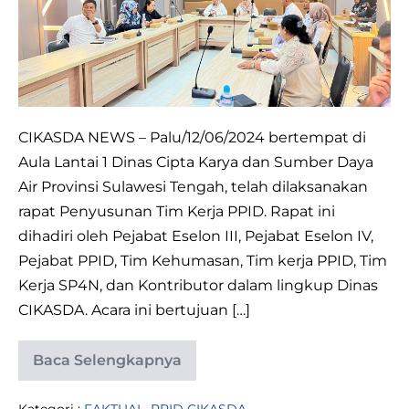
PUBLIK,
CIKASDA
LAKSANAKAN
RAPAT
PENYUSUNAN
TIM
CIKASDA NEWS – Palu/12/06/2024 bertempat di
KERJA
Aula Lantai 1 Dinas Cipta Karya dan Sumber Daya
PPIDP
Air Provinsi Sulawesi Tengah, telah dilaksanakan
rapat Penyusunan Tim Kerja PPID. Rapat ini
dihadiri oleh Pejabat Eselon III, Pejabat Eselon IV,
Pejabat PPID, Tim Kehumasan, Tim kerja PPID, Tim
Kerja SP4N, dan Kontributor dalam lingkup Dinas
CIKASDA. Acara ini bertujuan […]
Baca Selengkapnya
TINGKATKAN
UPAYA
KETERBUKAAN