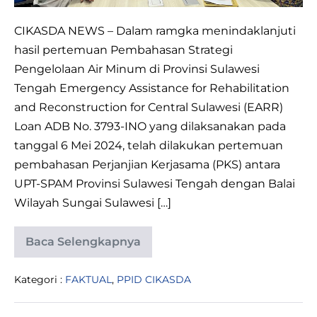
DI
PROVINSI
CIKASDA NEWS – Dalam ramgka menindaklanjuti
SULAWESI
hasil pertemuan Pembahasan Strategi
TENGAH
Pengelolaan Air Minum di Provinsi Sulawesi
Tengah Emergency Assistance for Rehabilitation
and Reconstruction for Central Sulawesi (EARR)
Loan ADB No. 3793-INO yang dilaksanakan pada
tanggal 6 Mei 2024, telah dilakukan pertemuan
pembahasan Perjanjian Kerjasama (PKS) antara
UPT-SPAM Provinsi Sulawesi Tengah dengan Balai
Wilayah Sungai Sulawesi […]
Baca Selengkapnya
PEMBAHASAN
PERJANJIAN
KERJASAMA
Kategori :
FAKTUAL
,
PPID CIKASDA
TERKAIT
STRATEGI
PENGELOLAAN
AIR