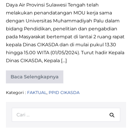
Daya Air Provinsi Sulawesi Tengah telah
melakukan penandatangan MOU kerja sama
dengan Universitas Muhammadiyah Palu dalam
bidang Pendidikan, penelitian dan pengabdian
pada Masyarakat bertempat di lantai 2 ruang rapat
kepala Dinas CIKASDA dan di mulai pukul 13.30
hingga 15.00 WITA (01/05/2024). Turut hadir Kepala
Dinas CIKASDA, Kepala […]
Baca Selengkapnya
PENANDATANGAN
MOU
KERJA
Kategori :
FAKTUAL
,
PPID CIKASDA
SAMA
PENINGKATAN
SDM
BERSAMA
Pencarian
UNIVERSITAS
MUHAMMADIYAH
untuk:
PALU