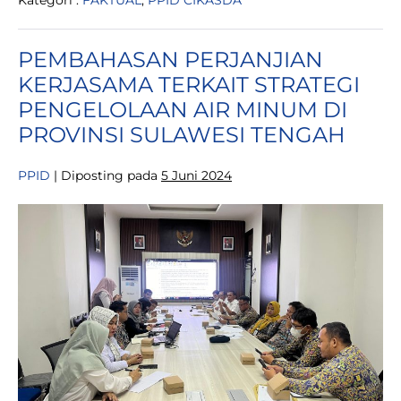
Kategori :
FAKTUAL
,
PPID CIKASDA
INFORMASI
PUBLIK,
CIKASDA
LAKSANAKAN
PEMBAHASAN PERJANJIAN
RAPAT
PENYUSUNAN
KERJASAMA TERKAIT STRATEGI
TIM
KERJA
PENGELOLAAN AIR MINUM DI
PPIDP
PROVINSI SULAWESI TENGAH
PPID
|
Diposting pada
5 Juni 2024
PEMBAHASAN
PERJANJIAN
KERJASAMA
TERKAIT
STRATEGI
PENGELOLAAN
AIR
MINUM