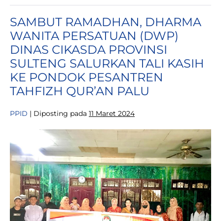
“Water
For
SAMBUT RAMADHAN, DHARMA
Shared
Prosperity”
WANITA PERSATUAN (DWP)
DINAS CIKASDA PROVINSI
SULTENG SALURKAN TALI KASIH
KE PONDOK PESANTREN
TAHFIZH QUR’AN PALU
PPID
|
Diposting pada
11 Maret 2024
SAMBUT
RAMADHAN,
DHARMA
WANITA
PERSATUAN
(DWP)
DINAS