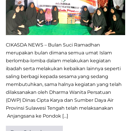
CIKASDA
PROVINSI
SULTENG
SALURKAN
TALI
KASIH
CIKASDA NEWS – Bulan Suci Ramadhan
KE
merupakan bulan dimana semua umat Islam
PONDOK
berlomba-lomba dalam melakukan kegiatan
PESANTREN
ibadah serta melakukan kebaikan lainnya seperti
TAHFIZH
saling berbagi kepada sesama yang sedang
QUR’AN
membutuhkan, sama halnya kegiatan yang telah
PALU
dilaksanakan oleh Dharma Wanita Persatuan
(DWP) Dinas Cipta Karya dan Sumber Daya Air
Provinsi Sulawesi Tengah telah melaksanakan
Anjangsana ke Pondok […]