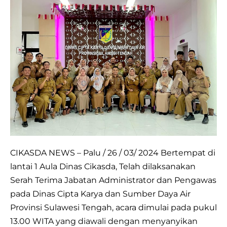
SERAH
TERIMA
JABATAN
ADMINISTRATOR
DAN
PENGAWAS
PADA
DINAS
CIPTA
KARYA
DAN
CIKASDA NEWS – Palu / 26 / 03/ 2024 Bertempat di
SUMBER
lantai 1 Aula Dinas Cikasda, Telah dilaksanakan
DAYA
Serah Terima Jabatan Administrator dan Pengawas
AIR
pada Dinas Cipta Karya dan Sumber Daya Air
PROVINSI
Provinsi Sulawesi Tengah, acara dimulai pada pukul
SULAWESI
13.00 WITA yang diawali dengan menyanyikan
TENGAH