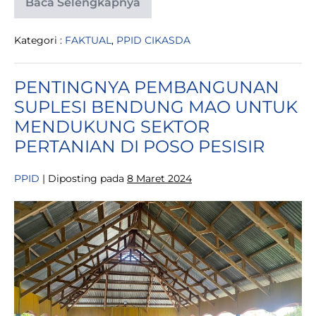
Baca Selengkapnya
SAMBUT
RAMADHAN,
DHARMA
Kategori :
FAKTUAL
,
PPID CIKASDA
WANITA
PERSATUAN
(DWP)
DINAS
PENTINGNYA PEMBANGUNAN
CIKASDA
PROVINSI
SUPLESI BENDUNG MAO UNTUK
SULTENG
SALURKAN
MENDUKUNG SEKTOR
TALI
KASIH
PERTANIAN DI POSO PESISIR
KE
PONDOK
PESANTREN
PPID
|
Diposting pada
8 Maret 2024
TAHFIZH
QUR’AN
PENTINGNYA
PALU
PEMBANGUNAN
SUPLESI
BENDUNG
MAO
UNTUK