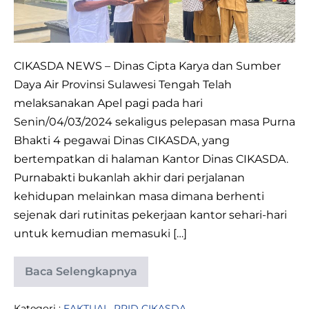
CIKASDA
JANGAN
TERHENTI
DAN
CIKASDA NEWS – Dinas Cipta Karya dan Sumber
HARUS
Daya Air Provinsi Sulawesi Tengah Telah
BERKARYA
melaksanakan Apel pagi pada hari
Senin/04/03/2024 sekaligus pelepasan masa Purna
Bhakti 4 pegawai Dinas CIKASDA, yang
bertempatkan di halaman Kantor Dinas CIKASDA.
Purnabakti bukanlah akhir dari perjalanan
kehidupan melainkan masa dimana berhenti
sejenak dari rutinitas pekerjaan kantor sehari-hari
untuk kemudian memasuki […]
Baca Selengkapnya
KADIS
CIKASDA
:
Kategori :
FAKTUAL
,
PPID CIKASDA