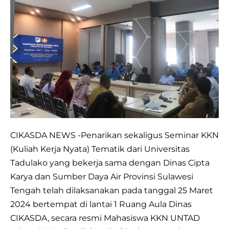
LAKUKAN
PENARIKAN
KKN
TEMATIK
PADUNGKU
ANGKATAN
107
DARI
UNIVERSITAS
CIKASDA NEWS -Penarikan sekaligus Seminar KKN
TADULAKO
(Kuliah Kerja Nyata) Tematik dari Universitas
PRIODE
Tadulako yang bekerja sama dengan Dinas Cipta
2023/2024
Karya dan Sumber Daya Air Provinsi Sulawesi
Tengah telah dilaksanakan pada tanggal 25 Maret
2024 bertempat di lantai 1 Ruang Aula Dinas
CIKASDA, secara resmi Mahasiswa KKN UNTAD