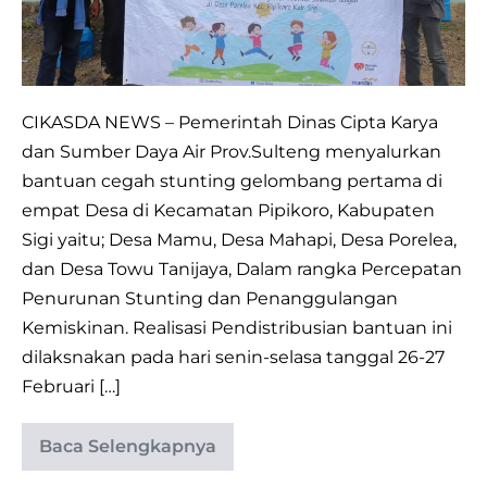
DI
4
(EMPAT)
DESA
CIKASDA NEWS – Pemerintah Dinas Cipta Karya
DI
dan Sumber Daya Air Prov.Sulteng menyalurkan
KECAMATAN
bantuan cegah stunting gelombang pertama di
PIPIKORO,
empat Desa di Kecamatan Pipikoro, Kabupaten
KABUPATEN
Sigi yaitu; Desa Mamu, Desa Mahapi, Desa Porelea,
SIGI
dan Desa Towu Tanijaya, Dalam rangka Percepatan
Penurunan Stunting dan Penanggulangan
Kemiskinan. Realisasi Pendistribusian bantuan ini
dilaksnakan pada hari senin-selasa tanggal 26-27
Februari […]
Baca Selengkapnya
TAHAP
PERTAMA