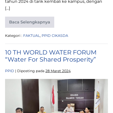
tahun 2024 di tarik kembali ke kampus, dengan
[…]
Baca Selengkapnya
DINAS
CIKASDA
LAKUKAN
Kategori :
FAKTUAL
,
PPID CIKASDA
PENARIKAN
KKN
TEMATIK
PADUNGKU
10 TH WORLD WATER FORUM
ANGKATAN
107
“Water For Shared Prosperity”
DARI
UNIVERSITAS
TADULAKO
PPID
|
Diposting pada
28 Maret 2024
PRIODE
2023/2024
10
TH
WORLD
WATER
FORUM