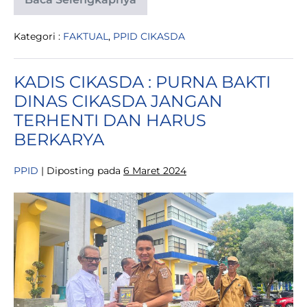
PENTINGNYA
PEMBANGUNAN
SUPLESI
Kategori :
FAKTUAL
,
PPID CIKASDA
BENDUNG
MAO
UNTUK
MENDUKUNG
KADIS CIKASDA : PURNA BAKTI
SEKTOR
PERTANIAN
DINAS CIKASDA JANGAN
DI
POSO
TERHENTI DAN HARUS
PESISIR
BERKARYA
PPID
|
Diposting pada
6 Maret 2024
KADIS
CIKASDA
:
PURNA
BAKTI
DINAS