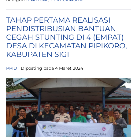
PURNA
BAKTI
DINAS
CIKASDA
TAHAP PERTAMA REALISASI
JANGAN
TERHENTI
PENDISTRIBUSIAN BANTUAN
DAN
HARUS
CEGAH STUNTING DI 4 (EMPAT)
BERKARYA
DESA DI KECAMATAN PIPIKORO,
KABUPATEN SIGI
PPID
|
Diposting pada
4 Maret 2024
TAHAP
PERTAMA
REALISASI
PENDISTRIBUSIAN
BANTUAN
CEGAH
STUNTING