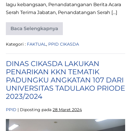
lagu kebangsaan, Penandatanganan Berita Acara
Serah Terima Jabatan, Penandatangan Serah […]
Baca Selengkapnya
SERAH
TERIMA
JABATAN
Kategori :
FAKTUAL
,
PPID CIKASDA
ADMINISTRATOR
DAN
PENGAWAS
PADA
DINAS CIKASDA LAKUKAN
DINAS
CIPTA
PENARIKAN KKN TEMATIK
KARYA
DAN
PADUNGKU ANGKATAN 107 DARI
SUMBER
DAYA
UNIVERSITAS TADULAKO PRIODE
AIR
2023/2024
PROVINSI
SULAWESI
TENGAH
PPID
|
Diposting pada
28 Maret 2024
DINAS
CIKASDA