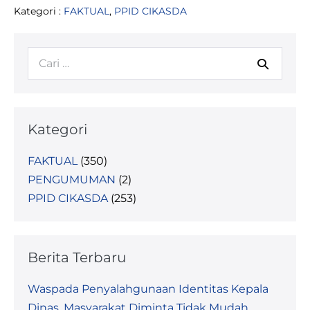
REALISASI
Kategori :
FAKTUAL
,
PPID CIKASDA
PENDISTRIBUSIAN
BANTUAN
CEGAH
STUNTING
Pencarian
DI
4
untuk:
(EMPAT)
DESA
DI
KECAMATAN
PIPIKORO,
Kategori
KABUPATEN
SIGI
FAKTUAL
(350)
PENGUMUMAN
(2)
PPID CIKASDA
(253)
Berita Terbaru
Waspada Penyalahgunaan Identitas Kepala
Dinas, Masyarakat Diminta Tidak Mudah