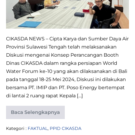
“Water
For
Shared
Prosperity”
CIKASDA NEWS – Cipta Karya dan Sumber Daya Air
Provinsi Sulawesi Tengah telah melaksanakan
Diskusi mengenai Konsep Perancangan Booth
Dinas CIKASDA dalam rangka persiapan World
Water Forum ke-10 yang akan dilaksanakan di Bali
pada tanggal 18-25 Mei 2024, Diskusi ini dilakukan
bersama PT. IMIP dan PT. Poso Energy bertempat
di lantai 2 ruang rapat Kepala […]
Baca Selengkapnya
10
TH
WORLD
Kategori :
FAKTUAL
,
PPID CIKASDA
WATER
FORUM