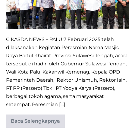
Raya
Baitul
Khairaat
CIKASDA NEWS – PALU 7 Februari 2025 telah
dilaksanakan kegiatan Peresmian Nama Masjid
Raya Baitul Khairat Provinsi Sulawesi Tengah, acara
tersebut di hadiri oleh Gubernur Sulawesi Tengah,
Wali Kota Palu, Kakanwil Kemenag, Kepala OPD
Pemerintah Daerah, Rektor Unismuh, Rektor Iain,
PT PP (Persero) Tbk, PT Yodya Karya (Persero),
berbagai tokoh agama, serta masyarakat
setempat. Peresmian […]
Baca Selengkapnya
Gubernur
Rusdy
Mastura