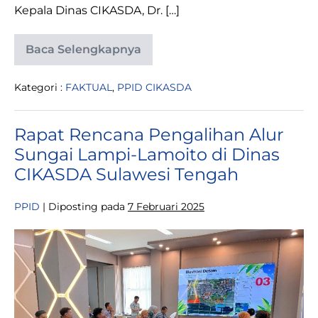
Kepala Dinas CIKASDA, Dr. […]
Baca Selengkapnya
Dinas
CIKASDA
Sulteng
Kategori :
FAKTUAL
,
PPID CIKASDA
Canangkan
Pembangunan
Zona
Integritas
Rapat Rencana Pengalihan Alur
Menuju
WBK
Sungai Lampi-Lamoito di Dinas
&
WBBM
CIKASDA Sulawesi Tengah
PPID
|
Diposting pada
7 Februari 2025
Rapat
Rencana
Pengalihan
Alur
Sungai