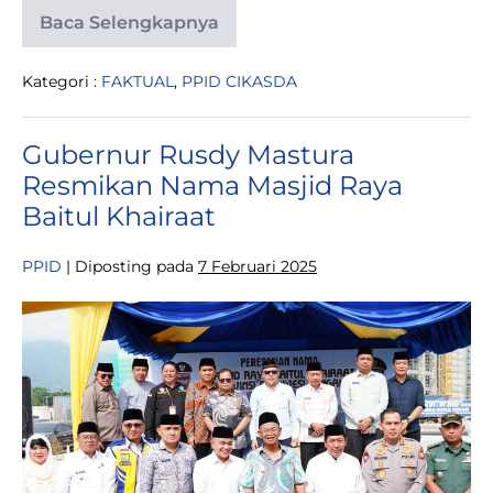
Baca Selengkapnya
Rapat
Rencana
Pengalihan
Kategori :
FAKTUAL
,
PPID CIKASDA
Alur
Sungai
Lampi-
Lamoito
Gubernur Rusdy Mastura
di
Dinas
Resmikan Nama Masjid Raya
CIKASDA
Sulawesi
Baitul Khairaat
Tengah
PPID
|
Diposting pada
7 Februari 2025
Gubernur
Rusdy
Mastura
Resmikan
Nama
Masjid