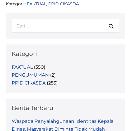
Kategori :
FAKTUAL
,
PPID CIKASDA
Tim
Koordinasi
Pengelolaan
Sumber
Pencarian
Daya
Air
untuk:
Wilayah
Sungai
Kewenangan
Provinsi
Sulawesi
Kategori
Tengah
Periode
2024-
FAKTUAL
(350)
2029
PENGUMUMAN
(2)
PPID CIKASDA
(253)
Berita Terbaru
Waspada Penyalahgunaan Identitas Kepala
Dinas, Masyarakat Diminta Tidak Mudah