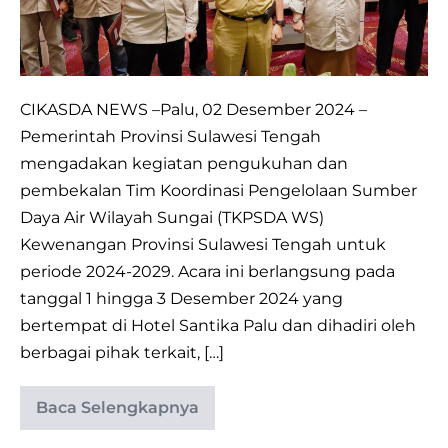
Daya
Air
Wilayah
Sungai
CIKASDA NEWS –Palu, 02 Desember 2024 –
Kewenangan
Pemerintah Provinsi Sulawesi Tengah
Provinsi
mengadakan kegiatan pengukuhan dan
Sulawesi
pembekalan Tim Koordinasi Pengelolaan Sumber
Tengah
Daya Air Wilayah Sungai (TKPSDA WS)
Periode
Kewenangan Provinsi Sulawesi Tengah untuk
2024-
periode 2024-2029. Acara ini berlangsung pada
2029
tanggal 1 hingga 3 Desember 2024 yang
bertempat di Hotel Santika Palu dan dihadiri oleh
berbagai pihak terkait, […]
Baca Selengkapnya
Pengukuhan
dan
Pembekalan