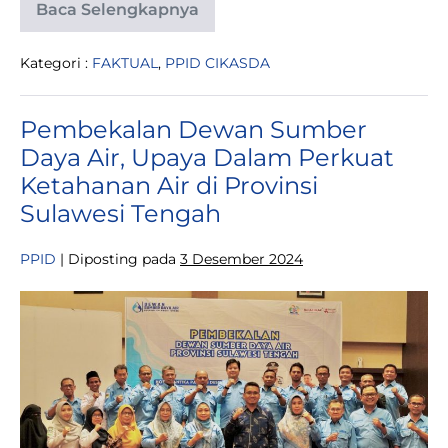
Baca Selengkapnya
CIKASDA
Ikut
Serta
Kategori :
FAKTUAL
,
PPID CIKASDA
Hadiri
Upacara
Hari
Bhakti
Pembekalan Dewan Sumber
PU
ke-
Daya Air, Upaya Dalam Perkuat
79
Ketahanan Air di Provinsi
Sulawesi Tengah
PPID
|
Diposting pada
3 Desember 2024
Pembekalan
Dewan
Sumber
Daya
Air,
Upaya