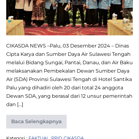
Dalam
Perkuat
Ketahanan
Air
di
CIKASDA NEWS –Palu, 03 Desember 2024 – Dinas
Provinsi
Cipta Karya dan Sumber Daya Air Sulawesi Tengah
Sulawesi
melalui Bidang Sungai, Pantai, Danau, dan Air Baku
Tengah
melaksanakan Pembekalan Dewan Sumber Daya
Air (SDA) Provinsi Sulawesi Tengah di Hotel Santika
Palu yang dihadiri oleh 20 dari total 24 anggota
Dewan SDA, yang berasal dari 12 unsur pemerintah
dan […]
Baca Selengkapnya
Pembekalan
Dewan
Sumber
Kategori :
FAKTUAL
,
PPID CIKASDA
Daya