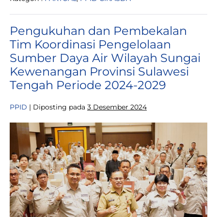
Air,
Upaya
Dalam
Pengukuhan dan Pembekalan
Perkuat
Ketahanan
Tim Koordinasi Pengelolaan
Air
di
Sumber Daya Air Wilayah Sungai
Provinsi
Sulawesi
Kewenangan Provinsi Sulawesi
Tengah
Tengah Periode 2024-2029
PPID
|
Diposting pada
3 Desember 2024
Pengukuhan
dan
Pembekalan
Tim
Koordinasi
Pengelolaan
Sumber