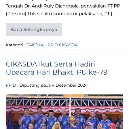
Tengah Dr. Andi Ruly Djanggola, perwakilan PT PP
(Persero) Tbk selaku kontraktor pelaksana, PT […]
Baca Selengkapnya
Gubernur
Sulawesi
Tengah
Kategori :
FAKTUAL
,
PPID CIKASDA
Pantau
Progres
Pembangunan
Masjid
CIKASDA Ikut Serta Hadiri
Raya
Baitul
Upacara Hari Bhakti PU ke-79
Khairat
PPID
|
Diposting pada
4 Desember 2024
CIKASDA
Ikut
Serta
Hadiri