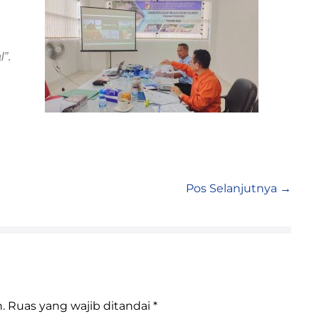
l”
.
Pos Selanjutnya →
.
Ruas yang wajib ditandai
*