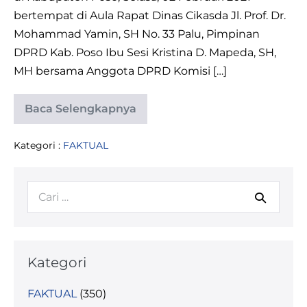
bertempat di Aula Rapat Dinas Cikasda Jl. Prof. Dr.
Mohammad Yamin, SH No. 33 Palu, Pimpinan
DPRD Kab. Poso Ibu Sesi Kristina D. Mapeda, SH,
MH bersama Anggota DPRD Komisi […]
Baca Selengkapnya
KUNJUNGAN
KERJA
PIMPINAN
Kategori :
FAKTUAL
DAN
ANGGOTA
KOMISI
3
Pencarian
DPRD
KABUPATEN
untuk:
POSO
Kategori
FAKTUAL
(350)