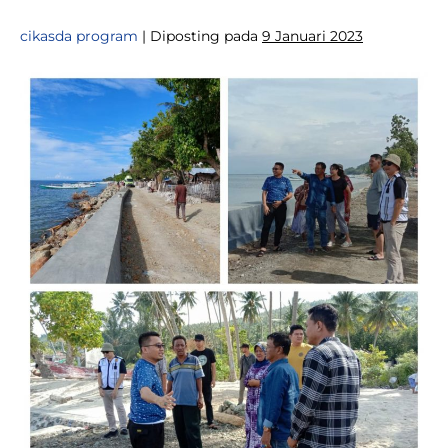
cikasda program
|
Diposting pada
9 Januari 2023
GUBERNUR
SULAWESI
TENGAH
MELAKUKAN
MONITORING
DAN
EVALUASI
TANGGUL
PENGAMAN
PANTAI
BONEOGE
DONGGALA