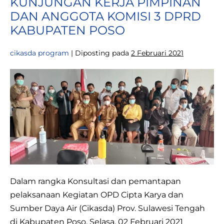
KUNJUNGAN KERJA PIMPINAN
TANGGUL
PENGAMAN
DAN ANGGOTA KOMISI 3 DPRD
PANTAI
BONEOGE
KABUPATEN POSO
DONGGALA
cikasda program
|
Diposting pada
2 Februari 2021
KUNJUNGAN
KERJA
PIMPINAN
DAN
ANGGOTA
KOMISI
3
DPRD
Dalam rangka Konsultasi dan pemantapan
KABUPATEN
pelaksanaan Kegiatan OPD Cipta Karya dan
POSO
Sumber Daya Air (Cikasda) Prov. Sulawesi Tengah
di Kabupaten Poso, Selasa, 02 Februari 2021