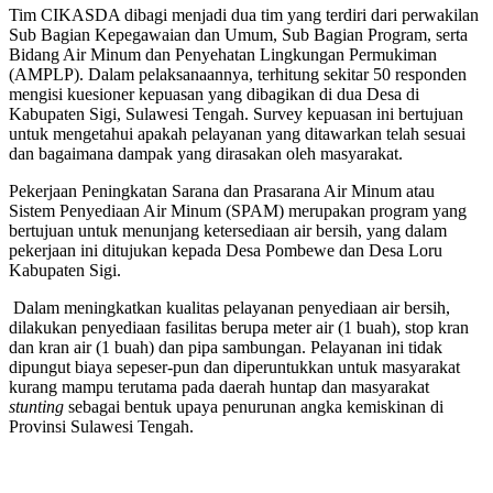
Tim CIKASDA dibagi menjadi dua tim yang terdiri dari perwakilan
Sub Bagian Kepegawaian dan Umum, Sub Bagian Program, serta
Bidang Air Minum dan Penyehatan Lingkungan Permukiman
(AMPLP). Dalam pelaksanaannya, terhitung sekitar 50 responden
mengisi kuesioner kepuasan yang dibagikan di dua Desa di
Kabupaten Sigi, Sulawesi Tengah. Survey kepuasan ini bertujuan
untuk mengetahui apakah pelayanan yang ditawarkan telah sesuai
dan bagaimana dampak yang dirasakan oleh masyarakat.
Pekerjaan Peningkatan Sarana dan Prasarana Air Minum atau
Sistem Penyediaan Air Minum (SPAM) merupakan program yang
bertujuan untuk menunjang ketersediaan air bersih, yang dalam
pekerjaan ini ditujukan kepada Desa Pombewe dan Desa Loru
Kabupaten Sigi.
Dalam meningkatkan kualitas pelayanan penyediaan air bersih,
dilakukan penyediaan fasilitas berupa meter air (1 buah), stop kran
dan kran air (1 buah) dan pipa sambungan. Pelayanan ini tidak
dipungut biaya sepeser-pun dan diperuntukkan untuk masyarakat
kurang mampu terutama pada daerah huntap dan masyarakat
stunting
sebagai bentuk upaya penurunan angka kemiskinan di
Provinsi Sulawesi Tengah.