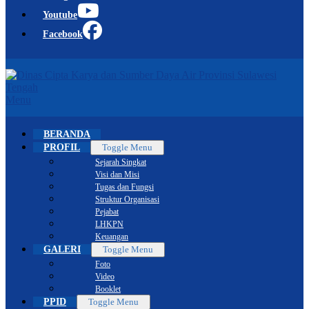
Youtube
Facebook
Menu
BERANDA
PROFIL
Toggle Menu
Sejarah Singkat
Visi dan Misi
Tugas dan Fungsi
Struktur Organisasi
Pejabat
LHKPN
Keuangan
GALERI
Toggle Menu
Foto
Video
Booklet
PPID
Toggle Menu