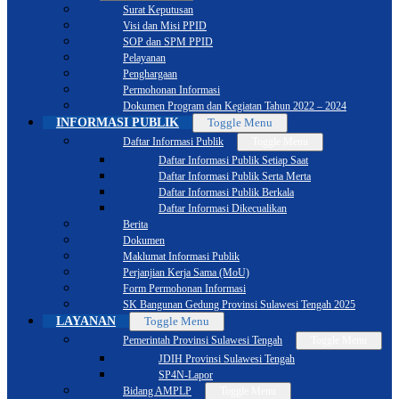
Surat Keputusan
Visi dan Misi PPID
SOP dan SPM PPID
Pelayanan
Penghargaan
Permohonan Informasi
Dokumen Program dan Kegiatan Tahun 2022 – 2024
INFORMASI PUBLIK
Toggle Menu
Daftar Informasi Publik
Toggle Menu
Daftar Informasi Publik Setiap Saat
Daftar Informasi Publik Serta Merta
Daftar Informasi Publik Berkala
Daftar Informasi Dikecualikan
Berita
Dokumen
Maklumat Informasi Publik
Perjanjian Kerja Sama (MoU)
Form Permohonan Informasi
SK Bangunan Gedung Provinsi Sulawesi Tengah 2025
LAYANAN
Toggle Menu
Pemerintah Provinsi Sulawesi Tengah
Toggle Menu
JDIH Provinsi Sulawesi Tengah
SP4N-Lapor
Bidang AMPLP
Toggle Menu