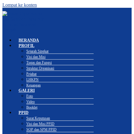
Lompat ke konten
BERANDA
PROFIL
Sejarah Singkat
Visi dan Misi
Tugas dan Fungsi
Struktur Organisasi
Pejabat
LHKPN
Keuangan
GALERI
Foto
Video
Booklet
PPID
Surat Keputusan
Visi dan Misi PPID
SOP dan SPM PPID