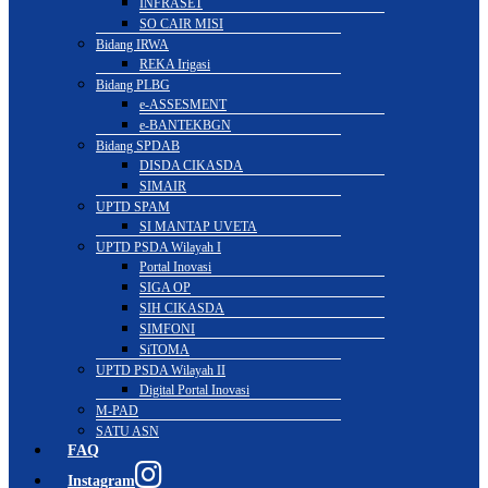
INFRASET
SO CAIR MISI
Bidang IRWA
REKA Irigasi
Bidang PLBG
e-ASSESMENT
e-BANTEKBGN
Bidang SPDAB
DISDA CIKASDA
SIMAIR
UPTD SPAM
SI MANTAP UVETA
UPTD PSDA Wilayah I
Portal Inovasi
SIGA OP
SIH CIKASDA
SIMFONI
SiTOMA
UPTD PSDA Wilayah II
Digital Portal Inovasi
M-PAD
SATU ASN
FAQ
Instagram