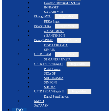
Database Infrastruktur Schisto
INFRASET
SO CAIR MISI
Bidang IRWA
Toggle Menu
REKA Irigasi
Bidang PLBG
Toggle Menu
e-ASSESMENT
e-BANTEKBGN
Bidang SPDAB
Toggle Menu
DISDA CIKASDA
SIMAIR
UPTD SPAM
Toggle Menu
SI MANTAP UVETA
UPTD PSDA Wilayah I
Toggle Menu
Portal Inovasi
SIGA OP
SIH CIKASDA
SIMFONI
SiTOMA
UPTD PSDA Wilayah II
Toggle Menu
Digital Portal Inovasi
M-PAD
SATU ASN
FAQ