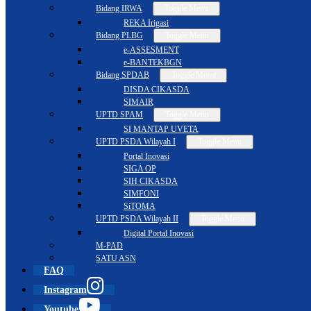
Bidang IRWA
Toggle Menu
REKA Irigasi
Bidang PLBG
Toggle Menu
e-ASSESMENT
e-BANTEKBGN
Bidang SPDAB
Toggle Menu
DISDA CIKASDA
SIMAIR
UPTD SPAM
Toggle Menu
SI MANTAP UVETA
UPTD PSDA Wilayah I
Toggle Menu
Portal Inovasi
SIGA OP
SIH CIKASDA
SIMFONI
SiTOMA
UPTD PSDA Wilayah II
Toggle Menu
Digital Portal Inovasi
M-PAD
SATU ASN
FAQ
Instagram
Youtube