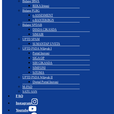
Bidang IRWA
REKA Irigasi
Bidang PLBG
e-ASSESMENT
e-BANTEKBGN
Bidang SPDAB
DISDA CIKASDA
SIMAIR
UPTD SPAM
SI MANTAP UVETA
UPTD PSDA Wilayah I
Portal Inovasi
SIGA OP
SIH CIKASDA
SIMFONI
SiTOMA
UPTD PSDA Wilayah II
Digital Portal Inovasi
M-PAD
SATU ASN
FAQ
Instagram
Youtube