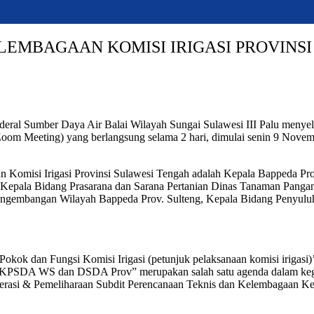
EMBAGAAN KOMISI IRIGASI PROVINSI
deral Sumber Daya Air Balai Wilayah Sungai Sulawesi III Palu meny
 (Zoom Meeting) yang berlangsung selama 2 hari, dimulai senin 9 Nov
 Komisi Irigasi Provinsi Sulawesi Tengah adalah Kepala Bappeda Pr
 Kepala Bidang Prasarana dan Sarana Pertanian Dinas Tanaman Pangan
 Pengembangan Wilayah Bappeda Prov. Sulteng, Kepala Bidang Penyulu
 Pokok dan Fungsi Komisi Irigasi (petunjuk pelaksanaan komisi irigas
i, TKPSDA WS dan DSDA Prov” merupakan salah satu agenda dalam ke
Operasi & Pemeliharaan Subdit Perencanaan Teknis dan Kelembagaan 