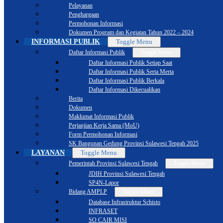
Pelayanan
Penghargaan
Permohonan Informasi
Dokumen Program dan Kegiatan Tahun 2022 – 2024
INFORMASI PUBLIK
Toggle Menu
Daftar Informasi Publik
Toggle Menu
Daftar Informasi Publik Setiap Saat
Daftar Informasi Publik Serta Merta
Daftar Informasi Publik Berkala
Daftar Informasi Dikecualikan
Berita
Dokumen
Maklumat Informasi Publik
Perjanjian Kerja Sama (MoU)
Form Permohonan Informasi
SK Bangunan Gedung Provinsi Sulawesi Tengah 2025
LAYANAN
Toggle Menu
Pemerintah Provinsi Sulawesi Tengah
Toggle Menu
JDIH Provinsi Sulawesi Tengah
SP4N-Lapor
Bidang AMPLP
Toggle Menu
Database Infrastruktur Schisto
INFRASET
SO CAIR MISI