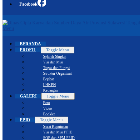
Facebook
Menu
BERANDA
PROFIL
Toggle Menu
Sejarah Singkat
Visi dan Misi
Tugas dan Fungsi
Struktur Organisasi
Pejabat
LHKPN
Keuangan
GALERI
Toggle Menu
Foto
Video
Booklet
PPID
Toggle Menu
Surat Keputusan
Visi dan Misi PPID
SOP dan SPM PPID