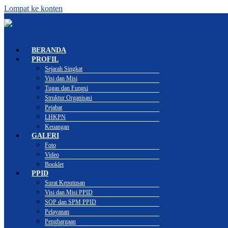
Lompat ke konten
BERANDA
PROFIL
Sejarah Singkat
Visi dan Misi
Tugas dan Fungsi
Struktur Organisasi
Pejabat
LHKPN
Keuangan
GALERI
Foto
Video
Booklet
PPID
Surat Keputusan
Visi dan Misi PPID
SOP dan SPM PPID
Pelayanan
Penghargaan