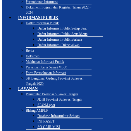
Permohonan Informasi
Dokumen Program dan Kegiatan Tahun 2022 –
2024
INFORMASI PUBLIK
Daftar Informasi Publik
Daftar Informasi Publik Setiap Saat
Daftar Informasi Publik Serta Merta
Daftar Informasi Publik Berkala
Daftar Informasi Dikecualikan
Berita
Dokumen
Maklumat Informasi Publik
Perjanjian Kerja Sama (MoU)
Form Permohonan Informasi
SK Bangunan Gedung Provinsi Sulawesi
Tengah 2025
LAYANAN
Pemerintah Provinsi Sulawesi Tengah
JDIH Provinsi Sulawesi Tengah
SP4N-Lapor
Bidang AMPLP
Database Infrastruktur Schisto
INFRASET
SO CAIR MISI