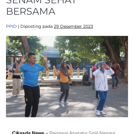
BERSAMA
PPID
|
Diposting pada
29 Desember 2023
Cikasda News
–
Pegawai Aparatur Sipil Negara