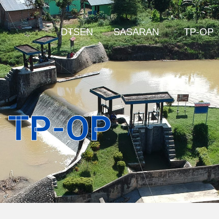
DTSEN
SASARAN
TP-OP
TP-OP