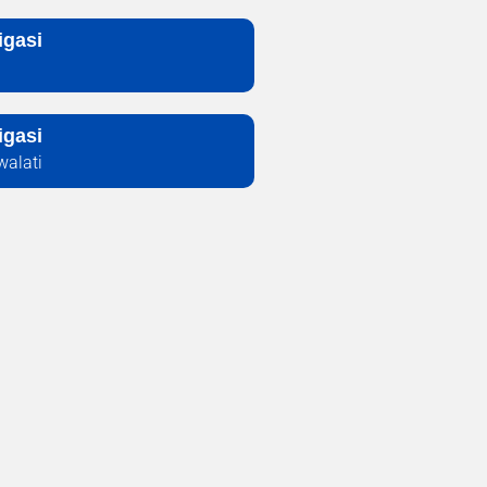
igasi
igasi
alati