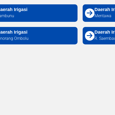
aerah Irigasi
Daerah Ir
ambunu
Mentawa
aerah Irigasi
Daerah Ir
inorang Ombolu
R. Saembaw