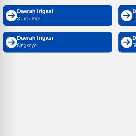
Daerah Irigasi
D
Sausu Atas
L
Daerah Irigasi
D
Singkoyo
S