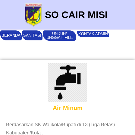
SO CAIR MISI
UNDUH/
KONTAK ADMIN
BERANDA
SANITASI
UNGGAH FILE
Air Minum
Berdasarkan SK Walikota/Bupati di 13 (Tiga Belas)
Kabupaten/Kota :